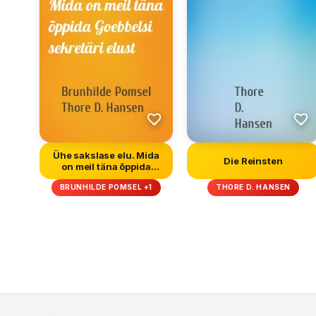
Ühe sakslase elu. Mida
Die Reinsten
on meil täna õppida
Goebbel...
BRUNHILDE POMSEL +1
THORE D. HANSEN