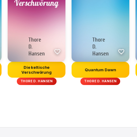
Die keltische
Quantum Dawn
Verschwörung
THORE D. HANSEN
THORE D. HANSEN