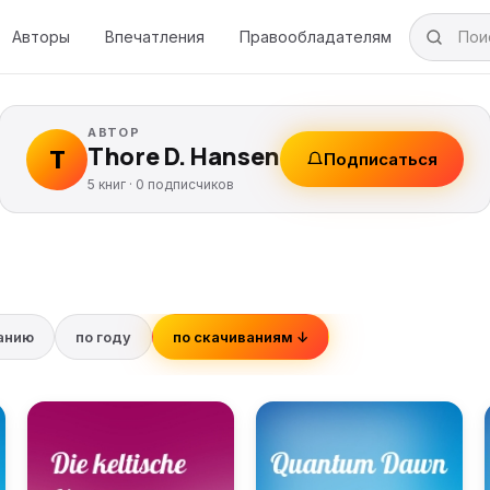
Авторы
Впечатления
Правообладателям
АВТОР
Thore D. Hansen
T
Подписаться
5 книг ·
0
подписчиков
ванию
по году
по скачиваниям ↓