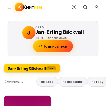
Книг
изм
АВТОР
Jan-Erling Bäckvall
J
1 книг ·
0
подписчиков
Подписаться
Jan-Erling Bäckvall
1 кн.
Сортировка:
по дате
по названию
по году