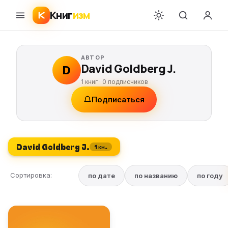
Книг
изм
АВТОР
David Goldberg J.
D
1 книг ·
0
подписчиков
Подписаться
David Goldberg J.
1 кн.
Сортировка:
по дате
по названию
по году