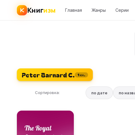
Книг
изм
Главная
Жанры
Серии
Peter Barnard C.
1 кн.
Сортировка:
по дате
по наз