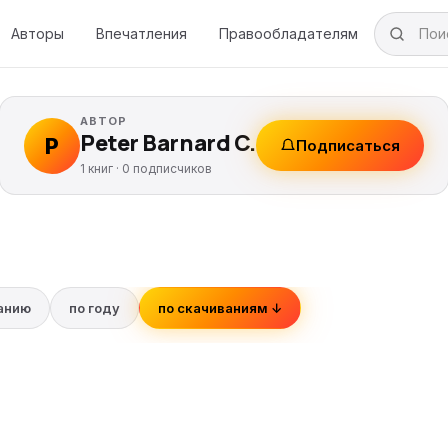
Авторы
Впечатления
Правообладателям
АВТОР
Peter Barnard C.
P
Подписаться
1 книг ·
0
подписчиков
ванию
по году
по скачиваниям ↓