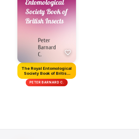
The Royal Entomological
Society Book of British
In...
PETER BARNARD C.