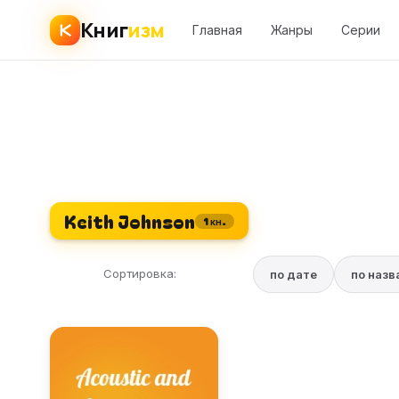
Книг
изм
Главная
Жанры
Серии
Keith Johnson
1 кн.
Сортировка:
по дате
по наз