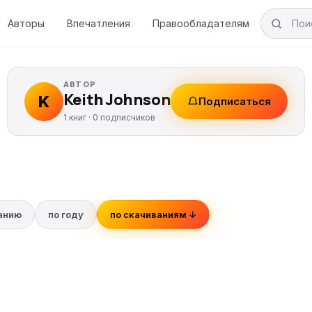
Авторы
Впечатления
Правообладателям
АВТОР
Keith Johnson
K
Подписаться
1 книг ·
0
подписчиков
ванию
по году
по скачиваниям ↓