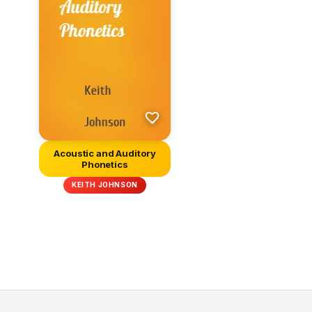
Acoustic and Auditory
Phonetics
KEITH JOHNSON