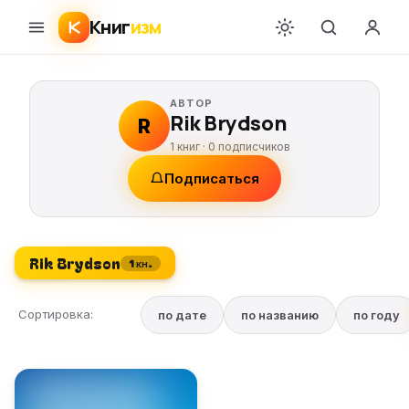
Книг
изм
АВТОР
Rik Brydson
R
1 книг ·
0
подписчиков
Подписаться
Rik Brydson
1 кн.
Сортировка:
по дате
по названию
по году