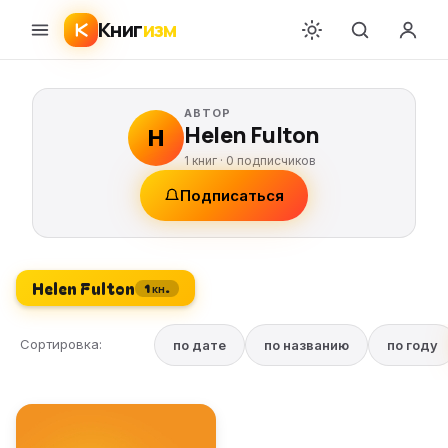
Книг
изм
АВТОР
Helen Fulton
H
1 книг ·
0
подписчиков
Подписаться
Helen Fulton
1 кн.
Сортировка:
по дате
по названию
по году