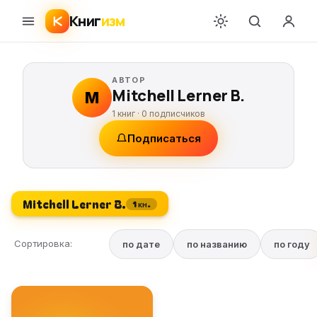
Книг
изм
АВТОР
Mitchell Lerner B.
M
1 книг ·
0
подписчиков
Подписаться
Mitchell Lerner B.
1 кн.
Сортировка:
по дате
по названию
по году