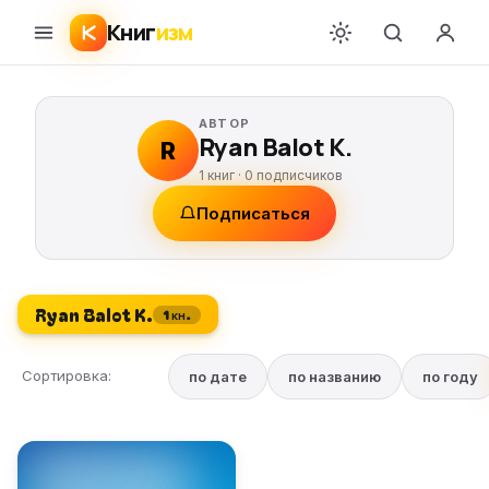
Книг
изм
АВТОР
Ryan Balot K.
R
1 книг ·
0
подписчиков
Подписаться
Ryan Balot K.
1 кн.
Сортировка:
по дате
по названию
по году