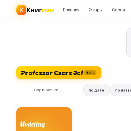
Книг
изм
Главная
Жанры
Серии
Professor Caers Jef
1 кн.
Сортировка:
по дате
по наз