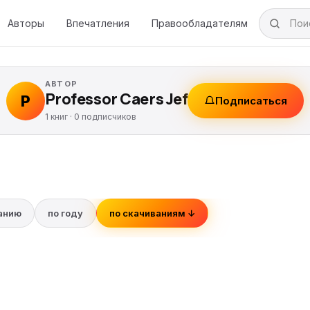
Авторы
Впечатления
Правообладателям
АВТОР
Professor Caers Jef
P
Подписаться
1 книг ·
0
подписчиков
ванию
по году
по скачиваниям ↓