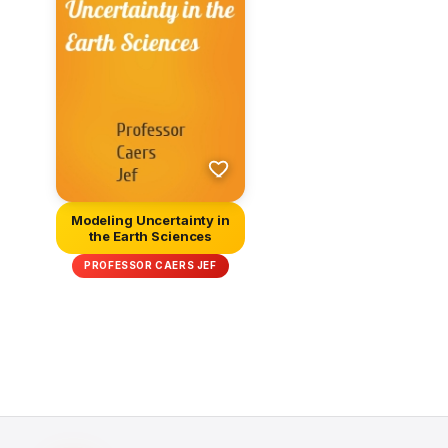
Modeling Uncertainty in
the Earth Sciences
PROFESSOR CAERS JEF