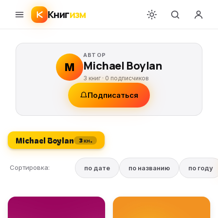
Книг
изм
АВТОР
Michael Boylan
M
3 книг ·
0
подписчиков
Подписаться
Michael Boylan
3 кн.
Сортировка:
по дате
по названию
по году