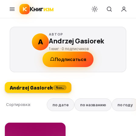
Книг
изм
АВТОР
Andrzej Gasiorek
A
1 книг ·
0
подписчиков
Подписаться
Andrzej Gasiorek
1 кн.
Сортировка:
по дате
по названию
по году