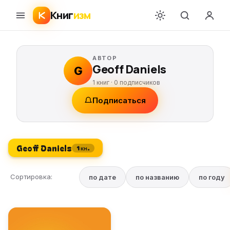
Книг
изм
АВТОР
Geoff Daniels
G
1 книг ·
0
подписчиков
Подписаться
Geoff Daniels
1 кн.
Сортировка:
по дате
по названию
по году