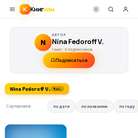
Книг
изм
АВТОР
Nina Fedoroff V.
N
1 книг ·
0
подписчиков
Подписаться
Nina Fedoroff V.
1 кн.
Сортировка:
по дате
по названию
по году