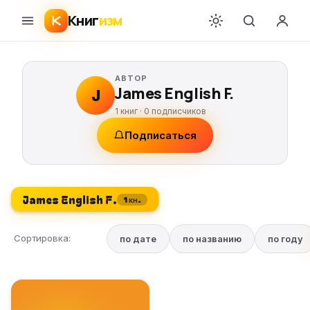
Книг
изм
АВТОР
James English F.
J
1 книг ·
0
подписчиков
Подписаться
James English F.
1 кн.
Сортировка:
по дате
по названию
по году