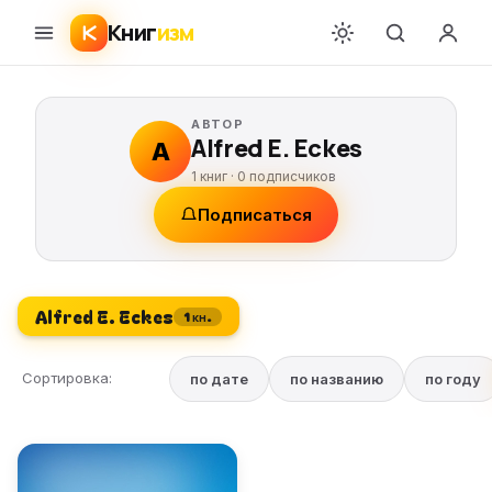
Книг
изм
АВТОР
Alfred E. Eckes
A
1 книг ·
0
подписчиков
Подписаться
Alfred E. Eckes
1 кн.
Сортировка:
по дате
по названию
по году