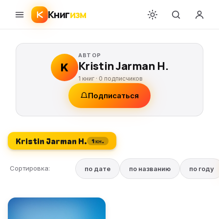
Книг
изм
АВТОР
Kristin Jarman H.
K
1 книг ·
0
подписчиков
Подписаться
Kristin Jarman H.
1 кн.
Сортировка:
по дате
по названию
по году