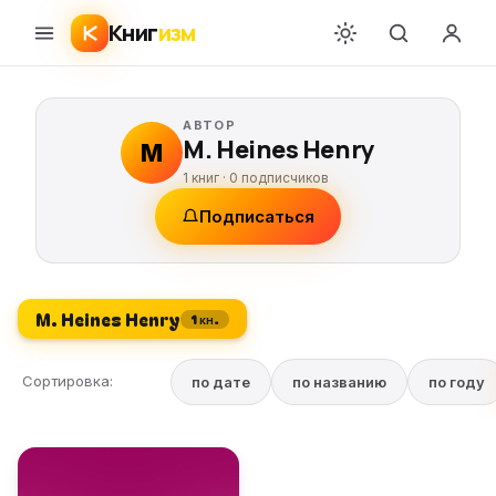
Книг
изм
АВТОР
M. Heines Henry
M
1 книг ·
0
подписчиков
Подписаться
M. Heines Henry
1 кн.
Сортировка:
по дате
по названию
по году