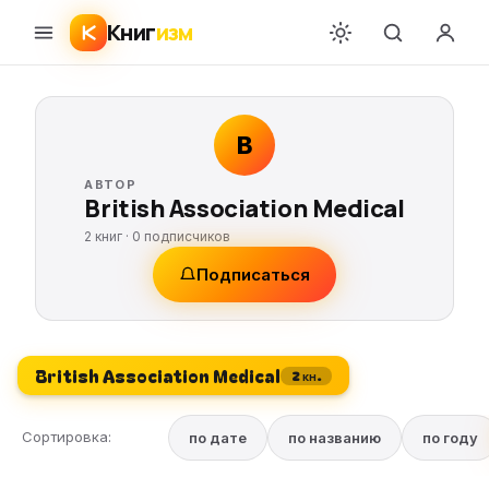
Книг
изм
B
АВТОР
British Association Medical
2 книг ·
0
подписчиков
Подписаться
British Association Medical
2 кн.
Сортировка:
по дате
по названию
по году