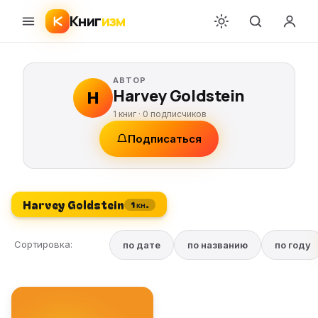
Книг
изм
АВТОР
Harvey Goldstein
H
1 книг ·
0
подписчиков
Подписаться
Harvey Goldstein
1 кн.
Сортировка:
по дате
по названию
по году