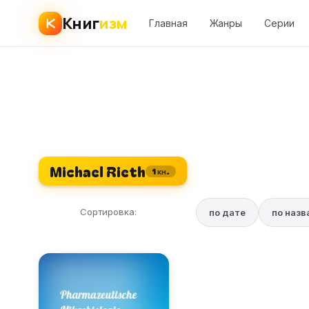
Книг
изм
Главная
Жанры
Серии
Michael Rieth
1 кн.
Сортировка:
по дате
по наз