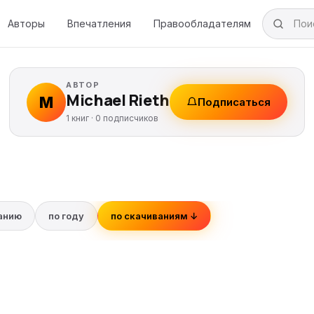
Авторы
Впечатления
Правообладателям
АВТОР
Michael Rieth
M
Подписаться
1 книг ·
0
подписчиков
ванию
по году
по скачиваниям ↓