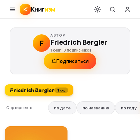
Книг
изм
АВТОР
Friedrich Bergler
F
1 книг ·
0
подписчиков
Подписаться
Friedrich Bergler
1 кн.
Сортировка:
по дате
по названию
по году