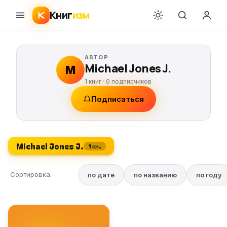
Книг
изм
АВТОР
Michael Jones J.
M
1 книг ·
0
подписчиков
Подписаться
Michael Jones J.
1 кн.
Сортировка:
по дате
по названию
по году