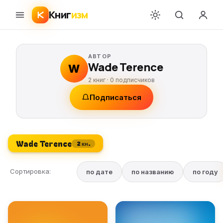
Книг
изм
АВТОР
Wade Terence
W
2 книг ·
0
подписчиков
Подписаться
Wade Terence
2 кн.
Сортировка:
по дате
по названию
по году