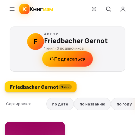
Книг
изм
АВТОР
Friedbacher Gernot
F
1 книг ·
0
подписчиков
Подписаться
Friedbacher Gernot
1 кн.
Сортировка:
по дате
по названию
по году