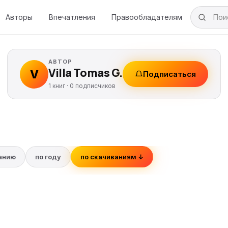
Авторы
Впечатления
Правообладателям
АВТОР
Villa Tomas G.
V
Подписаться
1 книг ·
0
подписчиков
ванию
по году
по скачиваниям ↓