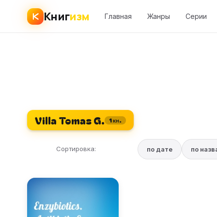
Книг
изм
Главная
Жанры
Серии
Villa Tomas G.
1 кн.
Сортировка:
по дате
по наз