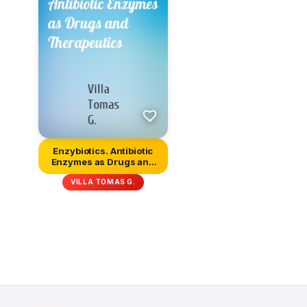
Enzybiotics. Antibiotic
Enzymes as Drugs and
Thera...
VILLA TOMAS G.