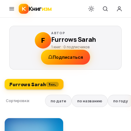
Книг
изм
АВТОР
Furrows Sarah
F
1 книг ·
0
подписчиков
Подписаться
Furrows Sarah
1 кн.
Сортировка:
по дате
по названию
по году