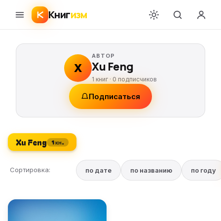
Книг
изм
АВТОР
Xu Feng
X
1 книг ·
0
подписчиков
Подписаться
Xu Feng
1 кн.
Сортировка:
по дате
по названию
по году