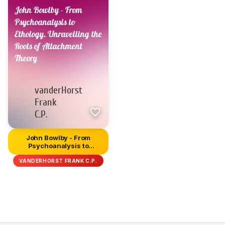
John Bowlby - From
Psychoanalysis to
Ethology. Unr...
VANDERHORST FRANK C.P.