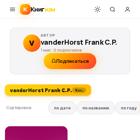
Книг
изм
АВТОР
vanderHorst Frank C.P.
V
1 книг ·
0
подписчиков
Подписаться
vanderHorst Frank C.P.
1 кн.
Сортировка:
по дате
по названию
по году