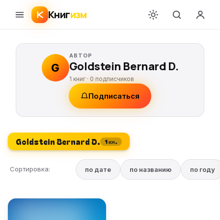
Книг
изм
АВТОР
Goldstein Bernard D.
G
1 книг ·
0
подписчиков
Подписаться
Goldstein Bernard D.
1 кн.
Сортировка:
по дате
по названию
по году