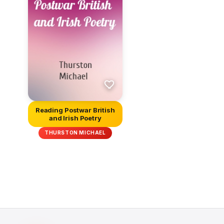
Reading Postwar British
and Irish Poetry
THURSTON MICHAEL