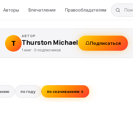
Авторы
Впечатления
Правообладателям
АВТОР
Thurston Michael
T
Подписаться
1 книг ·
0
подписчиков
ванию
по году
по скачиваниям ↓