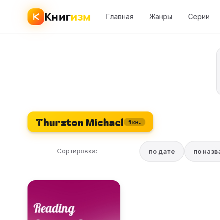
Книг
изм
Главная
Жанры
Серии
Thurston Michael
1 кн.
Сортировка:
по дате
по наз