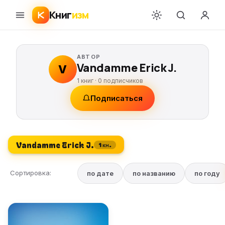
Книг
изм
АВТОР
Vandamme Erick J.
V
1 книг ·
0
подписчиков
Подписаться
Vandamme Erick J.
1 кн.
Сортировка:
по дате
по названию
по году