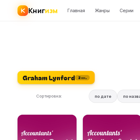
Книг
изм
Главная
Жанры
Серии
Graham Lynford
2 кн.
Сортировка:
по дате
по наз