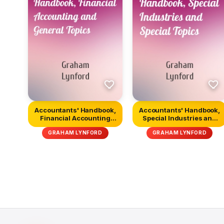
Accountants' Handbook,
Accountants' Handbook,
Financial Accounting
Special Industries and
and Ge...
Spec...
GRAHAM LYNFORD
GRAHAM LYNFORD