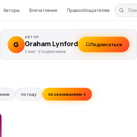
Авторы
Впечатления
Правообладателям
АВТОР
Graham Lynford
G
Подписаться
2 книг ·
0
подписчиков
ванию
по году
по скачиваниям ↓