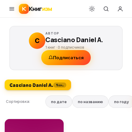
Книг
изм
АВТОР
Casciano Daniel A.
C
1 книг ·
0
подписчиков
Подписаться
Casciano Daniel A.
1 кн.
Сортировка:
по дате
по названию
по году