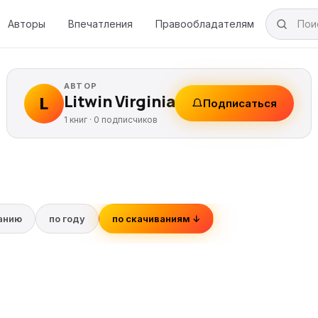
Авторы
Впечатления
Правообладателям
АВТОР
Litwin Virginia
L
Подписаться
1 книг ·
0
подписчиков
ванию
по году
по скачиваниям ↓