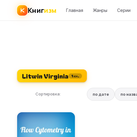
Книг
изм
Главная
Жанры
Серии
Litwin Virginia
1 кн.
Сортировка:
по дате
по наз