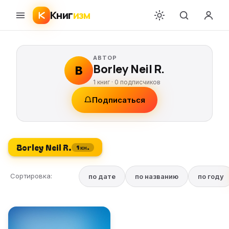
Книг
изм
АВТОР
Borley Neil R.
B
1 книг ·
0
подписчиков
Подписаться
Borley Neil R.
1 кн.
Сортировка:
по дате
по названию
по году