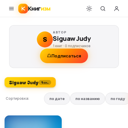
Книг
изм
АВТОР
Siguaw Judy
S
1 книг ·
0
подписчиков
Подписаться
Siguaw Judy
1 кн.
Сортировка:
по дате
по названию
по году