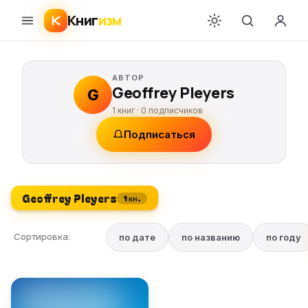
Книг
изм
АВТОР
Geoffrey Pleyers
G
1 книг ·
0
подписчиков
Подписаться
Geoffrey Pleyers
1 кн.
Сортировка:
по дате
по названию
по году