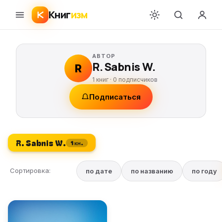
Книг
изм
АВТОР
R. Sabnis W.
R
1 книг ·
0
подписчиков
Подписаться
R. Sabnis W.
1 кн.
Сортировка:
по дате
по названию
по году