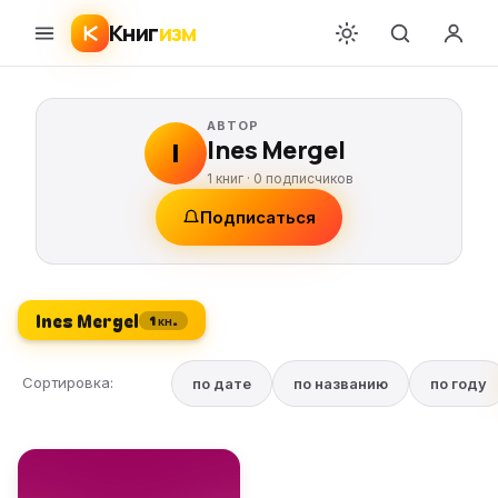
Книг
изм
АВТОР
Ines Mergel
I
1 книг ·
0
подписчиков
Подписаться
Ines Mergel
1 кн.
Сортировка:
по дате
по названию
по году