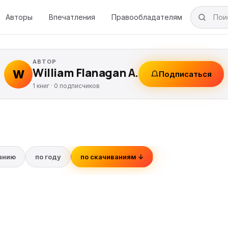
Авторы
Впечатления
Правообладателям
АВТОР
William Flanagan A.
W
Подписаться
1 книг ·
0
подписчиков
ванию
по году
по скачиваниям ↓