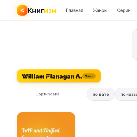
Книг
изм
Главная
Жанры
Серии
William Flanagan A.
1 кн.
Сортировка:
по дате
по наз