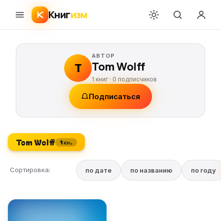
Книг
изм
АВТОР
Tom Wolff
T
1 книг ·
0
подписчиков
Подписаться
Tom Wolff
1 кн.
Сортировка:
по дате
по названию
по году