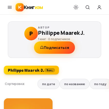
Книг
изм
АВТОР
Philippe Maarek J.
P
1 книг ·
0
подписчиков
Подписаться
Philippe Maarek J.
1 кн.
Сортировка:
по дате
по названию
по году