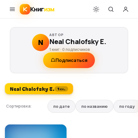
Книг
изм
АВТОР
Neal Chalofsky E.
N
1 книг ·
0
подписчиков
Подписаться
Neal Chalofsky E.
1 кн.
Сортировка:
по дате
по названию
по году