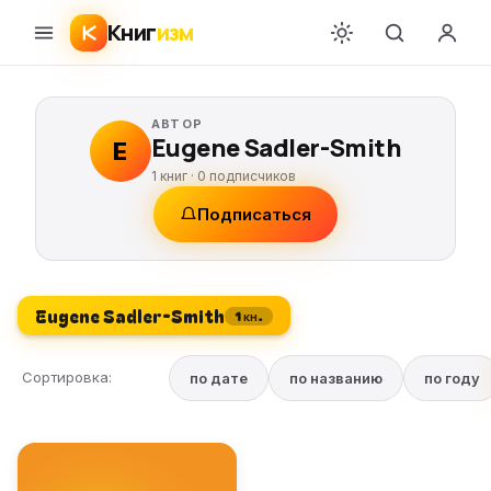
Книг
изм
АВТОР
Eugene Sadler-Smith
E
1 книг ·
0
подписчиков
Подписаться
Eugene Sadler-Smith
1 кн.
Сортировка:
по дате
по названию
по году