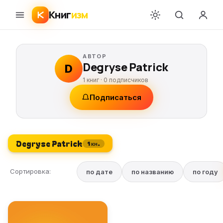
Книг
изм
АВТОР
Degryse Patrick
D
1 книг ·
0
подписчиков
Подписаться
Degryse Patrick
1 кн.
Сортировка:
по дате
по названию
по году