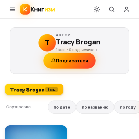
Книг
изм
АВТОР
Tracy Brogan
T
1 книг ·
0
подписчиков
Подписаться
Tracy Brogan
1 кн.
Сортировка:
по дате
по названию
по году