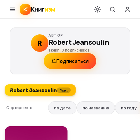
Книг
изм
АВТОР
Robert Jeansoulin
R
1 книг ·
0
подписчиков
Подписаться
Robert Jeansoulin
1 кн.
Сортировка:
по дате
по названию
по году