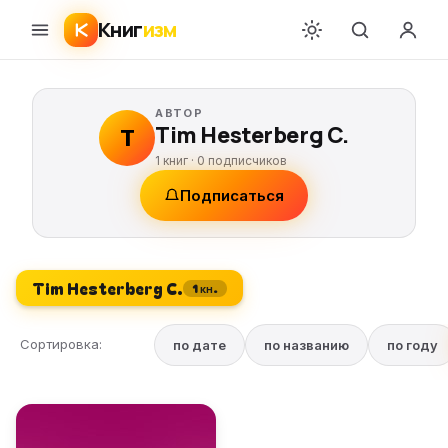
Книг
изм
АВТОР
Tim Hesterberg C.
T
1 книг ·
0
подписчиков
Подписаться
Tim Hesterberg C.
1 кн.
Сортировка:
по дате
по названию
по году