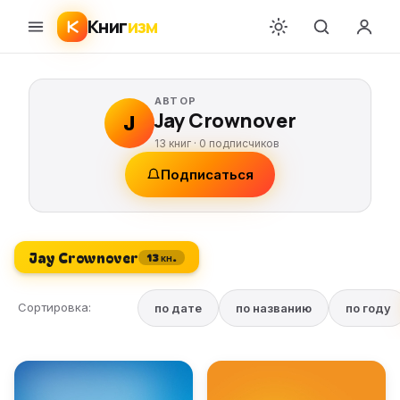
Книг
изм
АВТОР
Jay Crownover
J
13 книг ·
0
подписчиков
Подписаться
Jay Crownover
13 кн.
Сортировка:
по дате
по названию
по году